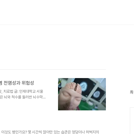
염 전염성과 위험성
, 치료법 글: 인제대학교 서울
최
은 뇌와 척수를 둘러싼 뇌수막에
환입니다. 원인에 따라 바이러스
, 이것도 병인가요? 몇 시간씩 앉아만 있는 습관은 엉덩이나 허벅지의