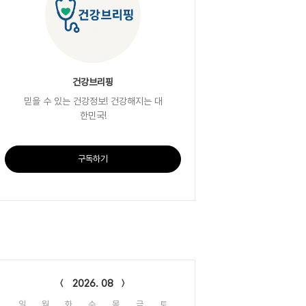
건강브리핑
믿을 수 있는 건강정보! 건강해지는 대
한민국!
구독하기
lendar
2026. 08
일
월
화
수
목
금
토