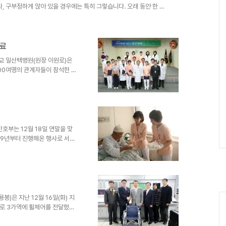
, 구부정하게 앉아 있을 경우에는 특히 그렇습니다. 오래 동안 한 자
받을 수 있으며, 일부 근육만 지속적으로 수축되어 있을 수 있습니다.
압력도 최대로 올라갑니다. 그러므로 몇 시간씩 움직이지 않고 한 자세
 좌골 신경통 등이 유발될 수 있습니다. 그러므로 1시간에 한 번씩은
 있을 때에도 바른..
성료
교 일산백병원(원장 이원로)은
400여명의 관계자들이 참석한 가
회”를 성황리에 개최했다고 밝혔다.
호부는 12월 18일 연말을 맞
989년부터 진행해온 행사로 서울
 간호사들은 전체 병동 입원환자
Ca
)은 지난 12월 16일(화) 지
로 3가역에 휠체어를 전달했다.
하철 이용객 및 인근주민들을 대