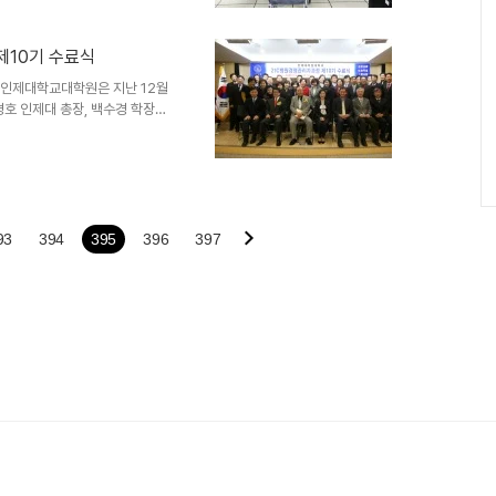
제10기 수료식
 인제대학교대학원은 지난 12월
경호 인제대 총장, 백수경 학장을
세기 병원경영관리자과정 제10
93
394
395
396
397