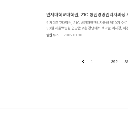
상으로 건강검진 및 상담을 실시..
인제대학교대학원, 21C 병원경영관리자과정 
인제대학교대학원, 21C 병원경영관리자과정 제10기 수료
30일 서울백병원 인당관 9층 강당에서 백낙환 이사장, 이
비록한 교수진들과 35명의 교육생들이 참석한 가운데 21
병원 뉴스
2009.01.30
기 수료식을 가졌다. 백..
1
···
392
3