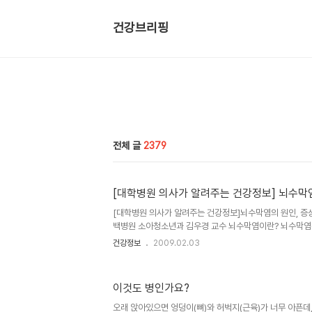
건강브리핑
전체 글
2379
[대학병원 의사가 알려주는 건강정보] 뇌수막
[대학병원 의사가 알려주는 건강정보]뇌수막염의 원인, 증상
백병원 소아청소년과 김우경 교수 뇌수막염이란? 뇌수막염
바이러스나 세균, 곰팡이 등이 침투해 염증을 일으키는 질
건강정보
2009.02.03
에 의한 뇌수..
이것도 병인가요?
오래 앉아있으면 엉덩이(뼈)와 허벅지(근육)가 너무 아픈데