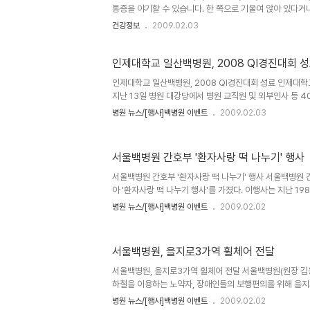
통증을 야기할 수 있습니다. 한 쪽으로 기울여 앉아 있다거나
세로 앉아 있을 경우, 신체의 한 부분만 지속적으로 압력을 
건강정보
2009.02.03
그리고 앉아 있는 자세가 지속되면, 허리의 디스크 공간의 
로만 앉아 있게 되면 허리, 엉덩이, 허벅지 근육의 근육통과
자리에서 일어나서 스트레칭을 해주어야 합니다. 그리고 앉아
인제대학교 일산백병원, 2008 QI경진대회 
인제대학교 일산백병원, 2008 QI경진대회 성료 인제대학
지난 13일 병원 대강당에서 병원 교직원 및 외부인사 등 
운데 “2008년 QI(Quality Improvement) 경진대
병원 뉴스/[행사]백병원 이벤트
2009.02.03
이날 경진대회는 총 42개 팀 중에서 구연발표에 선..
서울백병원 간호부 '환자사랑 떡 나누기' 행사
서울백병원 간호부 '환자사랑 떡 나누기' 행사 서울백병원 간
아 '환자사랑 떡 나누기 행사'를 가졌다. 이행사는 지난 1
백병원 간호부 전원이 200Kg의 쌀을 모아 만든 것이다.
병원 뉴스/[행사]백병원 이벤트
2009.02.02
및 병동 교직원들에게 떡을 나누어 주..
서울백병원, 을지로3가역 휠체어 전달
서울백병원, 을지로3가역 휠체어 전달 서울백병원(원장 김용봉
하철을 이용하는 노약자, 장애인들의 보행편의를 위해 을지
또한 서울백병원은 매월 4주 목요일 을지로 3가역에서 지
병원 뉴스/[행사]백병원 이벤트
2009.02.02