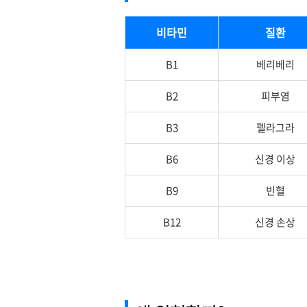
비타민
질환
B1
베리베리
B2
피부염
B3
펠라그라
B6
신경 이상
B9
빈혈
B12
신경 손상