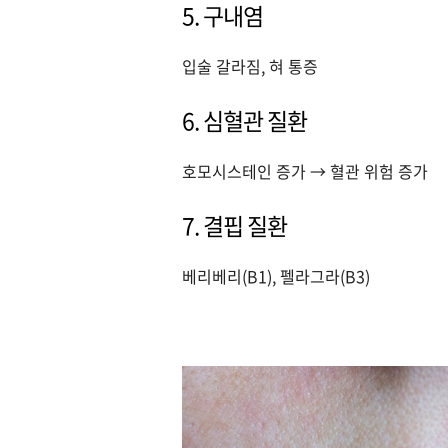
5. 구내염
입술 갈라짐, 혀 통증
6. 심혈관 질환
호모시스테인 증가 → 혈관 위험 증가
7. 결핍 질환
베리베리(B1), 펠라그라(B3)