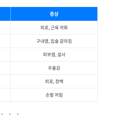
증상
피로, 근육 약화
구내염, 입술 갈라짐
피부염, 설사
우울감
피로, 창백
손발 저림