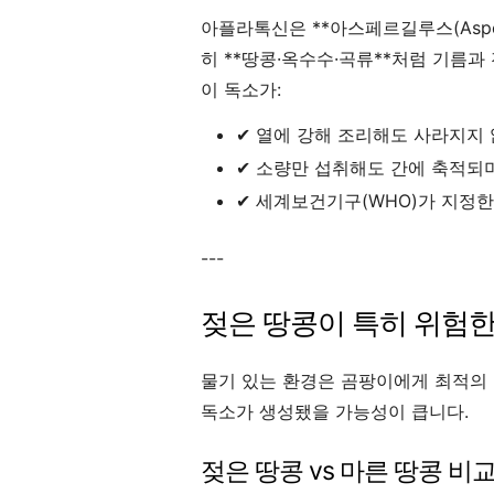
아플라톡신은 **아스페르길루스(Asper
히 **땅콩·옥수수·곡류**처럼 기름과
이 독소가:
✔ 열에 강해 조리해도 사라지지
✔ 소량만 섭취해도 간에 축적되
✔ 세계보건기구(WHO)가 지정
---
젖은 땅콩이 특히 위험한
물기 있는 환경은 곰팡이에게 최적의 
독소가 생성됐을 가능성이 큽니다.
젖은 땅콩 vs 마른 땅콩 비