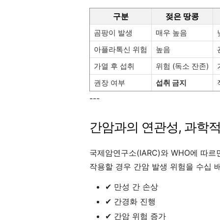
구분
젖은 땅콩
곰팡이 발생
매우 높음
아플라톡신 위험
높음
가열 후 섭취
위험 (독소 잔존)
권장 여부
섭취 금지
---
간암과의 연관성, 과학적
국제암연구소(IARC)와 WHO에 따르
작용할 경우 간암 발생 위험을 수십 배
✔ 만성 간 손상
✔ 간경화 진행
✔ 간암 위험 증가