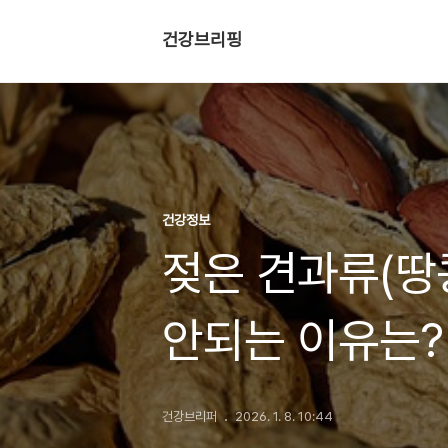
건강브리핑
건강정보
젖은 견과류(땅
안되는 이유는?
이유
건강브리퍼
2026. 1. 8. 10:44