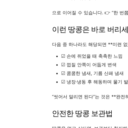
으로 이어질 수 있습니다. 👉 “한 번
이런 땅콩은 바로 버리
다음 중 하나라도 해당되면 **미련 없
☑ 손에 쥐었을 때 축축한 느낌
☑ 껍질 안쪽이 어둡게 변색
☑ 쿰쿰한 냄새, 기름 산패 냄새
☑ 냉장·냉동 후 해동하며 물기 
“씻어서 말리면 된다”는 것은 **완전히
안전한 땅콩 보관법