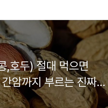
콩,호두) 절대 먹으면
 간암까지 부르는 진짜