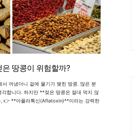
젖은 땅콩이 위험할까?
Ca
에서 꺼냈더니 겉에 물기가 맺힌 땅콩. 많은 분
각합니다. 하지만 **젖은 땅콩은 절대 먹지 않
👉 **아플라톡신(Aflatoxin)**이라는 강력한