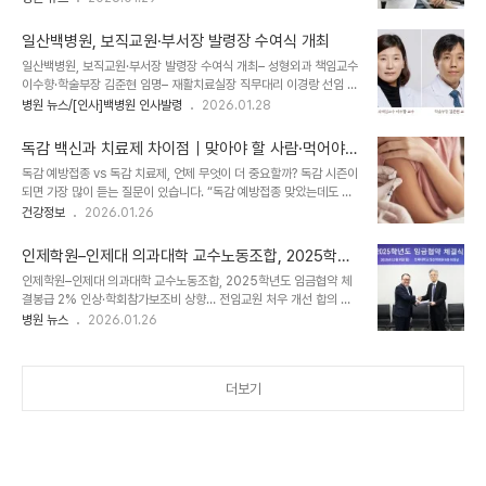
결과, 전국 최상위 수준의 위암 치료 성과를 기록한 것으로 나타났다.
염 위험을 낮추고, 의료진의 업무 안전을 함께 높였다. 수술기구 세척·
이번 평가는 건강보험심사평가원이 2022년 7월부터 2023년 6월
멸균 기준을..
일산백병원, 보직교원·부서장 발령장 수여식 개최
까지 시행한 위암 적정성 평가 자료를 바탕으로 이뤄졌다. 평가 결과,
일산백병원, 보직교원·부서장 발령장 수여식 개최– 성형외과 책임교수
일산백병원 위암센터는 위암 확진 후 30일 이내 수술을 받은 환자 비
이수향·학술부장 김준현 임명– 재활치료실장 직무대리 이경랑 선임 인
율이 100%로 집계돼, 이른바 ‘빅5’ 상급종합병원(삼성서울병원, 세
제대학교 일산백병원은 2025년 12월 1일자 보직교원 및 부서장 인
병원 뉴스/[인사]백병원 인사발령
2026.01.28
브란스병원, 서울성모병원, 서울아산병원, 서울대병원)과 국립암센터
사를 단행하고, 12월 2일 연석회의에서 발령장 및 임명장 수여식을 개
를 포함한 주요 의료기관 가운데 가장 높은 수치를 기록했다. 특히 주
최했다. 이날 수여식에서는 최원주 원장이 인제학원 이사장과 인제대
목할 점은 치료 난이도를 ..
독감 백신과 치료제 차이점｜맞아야 할 사람·먹어야
학교 의과대학 학장을 대신해 새롭게 임명된 보직교원과 부서장에게
할 시점
독감 예방접종 vs 독감 치료제, 언제 무엇이 더 중요할까? 독감 시즌이
발령장을 전달했다. 성형외과 책임교수로 임명된 이수향 교수는 안면
되면 가장 많이 듣는 질문이 있습니다. “독감 예방접종 맞았는데도 약
마비, 구순구개열, 안와골절, 주름성형, 눈 성형 등 다양한 분야에서 풍
을 먹어야 하나요?” 또는 “백신 대신 치료제만 있으면 되는 거 아닌가
건강정보
2026.01.26
부한 임상 경험과 전문성을 갖춘 성형외과 전문의다. 이 교수는 이화여
요?”결론부터 말하면 독감 예방접종과 치료제는 역할이 완전히 다릅
자대학교 의과대학을 졸업하고, 이화여자대학교 의학대학원에서 의학
니다. 둘 중 하나를 선택하는 문제가 아니라, 시점과 목적에 따라 쓰임
석사, 서울대학교 의학대학원에서 의학박사 학..
인제학원–인제대 의과대학 교수노동조합, 2025학년
이 다릅니다.독감 예방접종과 치료제의 근본적 차이독감 예방접종은
도 임금협약 체결
인제학원–인제대 의과대학 교수노동조합, 2025학년도 임금협약 체
감염을 막기 위한 수단이고, 독감 치료제는 이미 감염된 후 병의 진행
결봉급 2% 인상·학회참가보조비 상향… 전임교원 처우 개선 합의 학
을 줄이기 위한 약입니다.구분독감 예방접종(백신)독감 치료제목적독
교법인 인제학원(이사장 백대욱)과 인제대학교 의과대학 교수노동조
병원 뉴스
2026.01.26
감 감염 예방독감 진행 억제사용 시점감염 이전감염 이후작용 원리면
합(위원장 김대경)이 2025학년도 임금협약을 체결했다. 이번 협약은
역 항체 생성바이러스 증식 억제대표 예4가 인플루엔자 백신타미플
임금 교섭에 따른 합의 사항을 공식화한 것으로, 양측은 전임교원의 처
루, 조플루자 등효과 지속약 6개월복용 기간..
우 개선과 안정적인 교육·진료 환경 조성을 위해 협력을 지속하기로 했
더보기
다. 임금협약 체결식은 12월 8일 인제대학교 일산백병원 회의실에서
열렸다. 인제학원 측에서는 정순호 의과대학 학장, 최원주 일산백병원
장, 양재욱 부산백병원장을 비롯한 교섭위원이 참석했으며, 교수노동
조합에서는 김대경 위원장과 윤지영 사무총장 등 교섭위원이 함께했
다. 행사는 개회선언과 참석자 소개, 경과보고에 이..