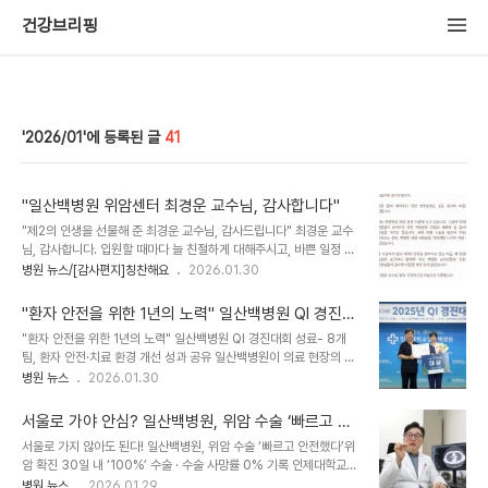
건강브리핑
2026/01
41
"일산백병원 위암센터 최경운 교수님, 감사합니다"
"제2의 인생을 선물해 준 최경운 교수님, 감사드립니다" 최경운 교수
님, 감사합니다. 입원할 때마다 늘 친절하게 대해주시고, 바쁜 일정 속
에서도 아침·점심·저녁 시간을 내어 회신을 잊지 않으시며 세심하게 돌
병원 뉴스/[감사편지]칭찬해요
2026.01.30
봐주신 덕분에 빠른 시일 내에 완쾌하여 퇴원하게 되었습니다. 외과 진
료가 아님에도 불구하고 직접 협진을 요청해 주시어 각 과의 도움까지
"환자 안전을 위한 1년의 노력" 일산백병원 QI 경진대
받을 수 있었고, 그 덕분에 더욱 체계적이고 만족스러운 진료를 받을
회 성료
"환자 안전을 위한 1년의 노력" 일산백병원 QI 경진대회 성료- 8개
수 있었습니다. 교수님의 배려와 헌신에 진심으로 감사드립니다. 또한
팀, 환자 안전·치료 환경 개선 성과 공유 일산백병원이 의료 현장의 작
함께 애써주신 인턴 선생님께도 깊은 감사의 마음을 전합니다. 저는 백
은 변화로 환자 안전과 의료서비스 질을 높인 우수 사례를 공유하는 자
병원 뉴스
2026.01.30
병원을 20년 넘게 이용해 오고 있습니다. 그동안 언제나 변함없이 보
리를 마련했다. 인제대학교 일산백병원은 12월 16일 병원 대강당에서
여주신 직원 여러분의 친절과 배려에 늘 감사한 마음을 가지고 있습니
‘제24회 일산백병원 QI 경진대회’를 열고, 환자 안전과 치료 환경 개
다. 여러 차례 수술을 받으며 치..
서울로 가야 안심? 일산백병원, 위암 수술 ‘빠르고 안
선을 위해 각 부서가 1년간 추진한 질 향상 활동 성과를 공유했다. 올
전했다’ 입증
서울로 가지 않아도 된다! 일산백병원, 위암 수술 ‘빠르고 안전했다’위
해 대회에는 총 22개 팀이 참여해 치열한 예선을 거쳐 8개 팀이 본선
암 확진 30일 내 ‘100%’ 수술 · 수술 사망률 0% 기록 인제대학교
무대에 올랐다. 대상의 영예는 수술실 환자안전팀이 차지했다. 이 팀은
일산백병원이 건강보험심사평가원 위암 적정성 평가 결과를 분석한
병원 뉴스
2026.01.29
‘대여 수술기구 입고 안전관리 프로세스 개선’을 통해 수술 환자의 감