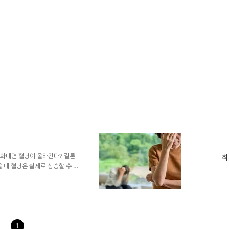
 화내면 혈당이 올라간다? 결론
최
때 혈당은 실제로 상승할 수 있
반응 때문입니다. 왜 감정이 혈
위험’으로 인식합니다. 이때 생존
 일어납니다.① 스트레스 호르
ine)이 호르몬들은 혈당을 빠르게
된 글리코겐이 분해되어 포도당
 작용 저하스트레스 상태에서는
1