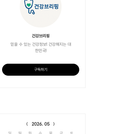
건강브리핑
믿을 수 있는 건강정보! 건강해지는 대
한민국!
구독하기
lendar
2026. 05
일
월
화
수
목
금
토