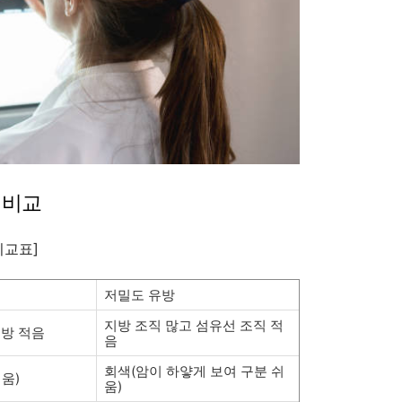
 비교
비교표]
저밀도 유방
지방 조직 많고 섬유선 조직 적
지방 적음
음
회색(암이 하얗게 보여 구분 쉬
움)
움)