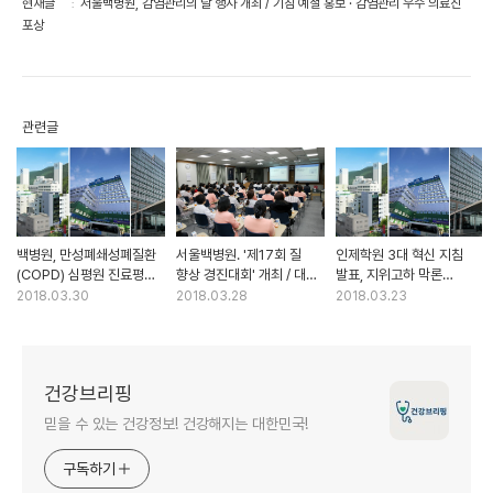
현재글
서울백병원, 감염관리의 날 행사 개최 / 기침 예절 홍보 · 감염관리 우수 의료진
포상
관련글
백병원, 만성폐쇄성폐질환
서울백병원. '제17회 질
인제학원 3대 혁신 지침
(COPD) 심평원 진료평가
향상 경진대회' 개최 / 대상
발표, 지위고하 막론
1등급 획득
'인공신장실' 수상
'무관용 원칙' 재천명
2018.03.30
2018.03.28
2018.03.23
건강브리핑
믿을 수 있는 건강정보! 건강해지는 대한민국!
구독하기