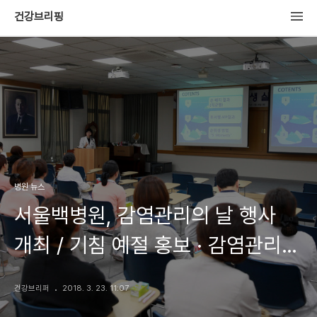
건강브리핑
병원 뉴스
서울백병원, 감염관리의 날 행사
개최 / 기침 예절 홍보 · 감염관리
우수 의료진 포상
건강브리퍼
2018. 3. 23. 11:07