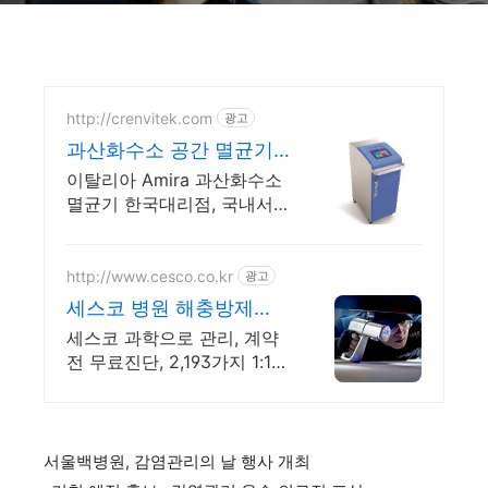
http://crenvitek.com
광고
과산화수소 공간 멸균기
국내 서비스센터 직접 AS
이탈리아 Amira 과산화수소
멸균기 한국대리점, 국내서비
스센터, 검교정 및 AS
http://www.cesco.co.kr
광고
세스코 병원 해충방제
No.1 해충방제 전문기업
세스코 과학으로 관리, 계약
전 무료진단, 2,193가지 1:1
맞춤처방, 해충방제
서울백병원, 감염관리의 날 행사 개최