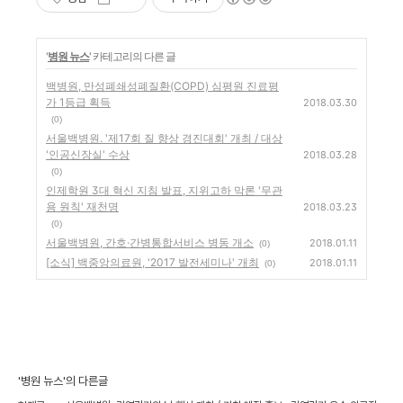
'
병원 뉴스
' 카테고리의 다른 글
백병원, 만성폐쇄성폐질환(COPD) 심평원 진료평
가 1등급 획득
2018.03.30
(0)
서울백병원. '제17회 질 향상 경진대회' 개최 / 대상
'인공신장실' 수상
2018.03.28
(0)
인제학원 3대 혁신 지침 발표, 지위고하 막론 '무관
용 원칙' 재천명
2018.03.23
(0)
서울백병원, 간호·간병통합서비스 병동 개소
2018.01.11
(0)
[소식] 백중앙의료원, '2017 발전세미나' 개최
2018.01.11
(0)
'병원 뉴스'의 다른글