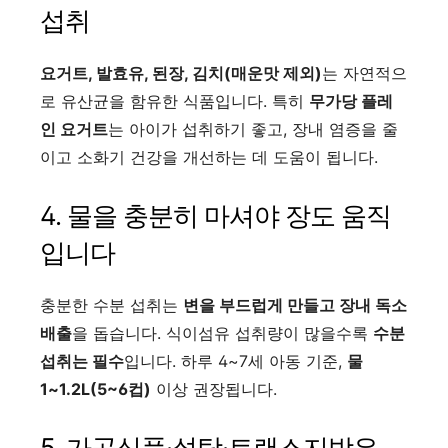
섭취
요거트, 발효유, 된장, 김치(매운맛 제외)
는 자연적으
로 유산균을 함유한 식품입니다. 특히
무가당 플레
인 요거트
는 아이가 섭취하기 좋고, 장내 염증을 줄
이고 소화기 건강을 개선하는 데 도움이 됩니다.
4. 물을 충분히 마셔야 장도 움직
입니다
충분한 수분 섭취는
변을 부드럽게 만들고 장내 독소
배출
을 돕습니다. 식이섬유 섭취량이 많을수록
수분
섭취는 필수
입니다. 하루 4~7세 아동 기준,
물
1~1.2L(5~6컵)
이상 권장됩니다.
5. 가공식품·설탕·트랜스지방은