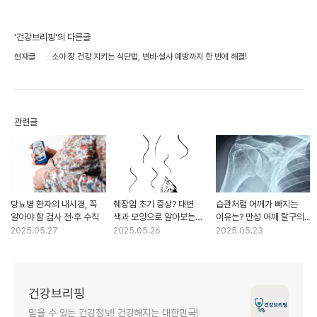
'건강브리핑'의 다른글
현재글
소아 장 건강 지키는 식단법, 변비·설사 예방까지 한 번에 해결!
관련글
당뇨병 환자의 내시경, 꼭
췌장암 초기 증상? 대변
습관처럼 어깨가 빠지는
알아야 할 검사 전·후 수칙
색과 모양으로 알아보는
이유는? 만성 어깨 탈구의
이상 신호
원인과 해결법
2025.05.27
2025.05.26
2025.05.23
건강브리핑
믿을 수 있는 건강정보! 건강해지는 대한민국!