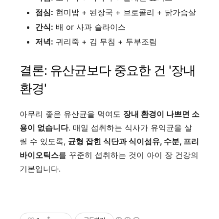
점심:
현미밥 + 된장국 + 브로콜리 + 닭가슴살
간식:
배 or 사과 슬라이스
저녁:
귀리죽 + 김 무침 + 두부조림
결론: 유산균보다 중요한 건 '장내
환경'
아무리 좋은 유산균을 먹여도
장내 환경이 나쁘면 소
용이 없습니다
. 매일 섭취하는 식사가 유익균을 살
릴 수 있도록,
균형 잡힌 식단과 식이섬유, 수분, 프리
바이오틱스
를 꾸준히 섭취하는 것이 아이 장 건강의
기본입니다.