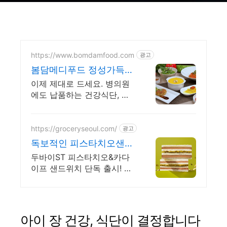
https://www.bomdamfood.com
광고
봄담메디푸드 정성가득식
단
이제 제대로 드세요. 병의원
에도 납품하는 건강식단, 항
암면역식단, 저염저당식단
https://groceryseoul.com/
광고
독보적인 피스타치오샌드
출시 신규회원 1만원 쿠폰
두바이ST 피스타치오&카다
팩 증정
이프 샌드위치 단독 출시! 런
칭 특가 최대 43% 할인
아이 장 건강, 식단이 결정합니다