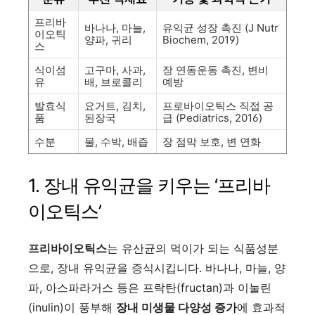
프리바
바나나, 마늘,
유익균 성장 촉진 (J Nutr
이오틱
양파, 귀리
Biochem, 2019)
스
식이섬
고구마, 사과,
장 연동운동 촉진, 변비
유
배, 브로콜리
예방
발효식
요거트, 김치,
프로바이오틱스 직접 공
품
된장국
급 (Pediatrics, 2016)
수분
물, 수박, 배즙
장 점막 보호, 변 연화
1. 장내 유익균을 키우는 ‘프리바
이오틱스’
프리바이오틱스
는 유산균의 먹이가 되는 식품성분
으로, 장내 유익균을 증식시킵니다. 바나나, 마늘, 양
파, 아스파라거스 등은 프락탄(fructan)과 이눌린
(inulin)이 풍부해
장내 미생물 다양성 증가
에 효과적