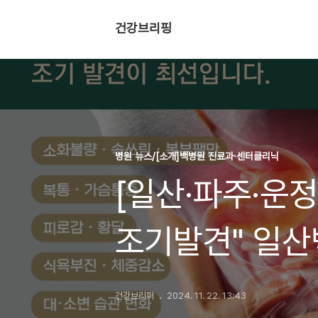
건강브리핑
병원 뉴스/[소개]백병원 진료과·센터클리닉
[일산·파주·운정
조기발견" 일
건강브리퍼
2024. 11. 22. 13:43