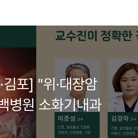
·김포] "위·대장암
산백병원 소화기내과