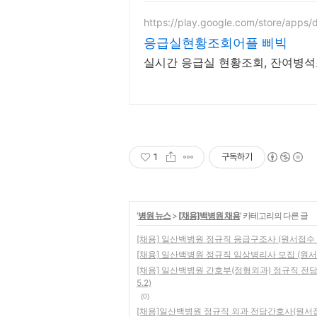
https://play.google.com/store/apps/
응급실현황조회어플 삐빅
실시간 응급실 현황조회, 잔여병석
1
구독하기
'
병원 뉴스
>
[채용]백병원 채용
' 카테고리의 다른 글
[채용] 일산백병원 정규직 응급구조사 (원서접수 2022
[채용] 일산백병원 정규직 임상병리사 모집 (원서접수 
[채용] 일산백병원 간호부(정형외과) 정규직 전담간
5.2)
(0)
[채용]일산백병원 정규직 외과 전담간호사(원서접수 2