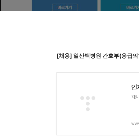
[채용] 일산백병원 간호부(응급의
지원
www