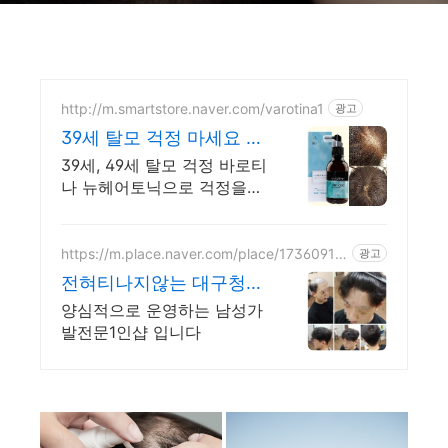
http://m.smartstore.naver.com/varotina1
광고
39세 탈모 걱정 마세요 락
토바실러스 추출물 함유
39세, 49세 탈모 걱정 바로티
나 뉴헤어토닉으로 걱정을
덜어 드려요
https://m.place.naver.com/place/17360914
광고
23
전혀티나지않는 대구청춘
가발
양심적으로 운영하는 남성가
발전문1인샵 입니다