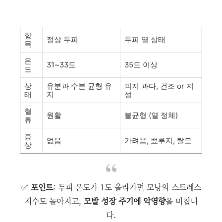
항
정상 두피
두피 열 상태
목
온
31~33도
35도 이상
도
상
유분과 수분 균형 유
피지 과다, 건조 or 지
태
지
성
혈
원활
불균형 (열 정체)
류
증
없음
가려움, 뾰루지, 탈모
상
✅
포인트
: 두피 온도가 1도 올라가면 모낭의 스트레스
지수도 높아지고,
모발 성장 주기에 악영향
을 미칩니
다.