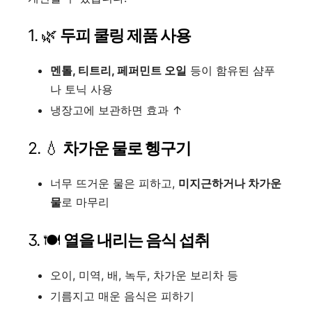
1. 🌿
두피 쿨링 제품 사용
멘톨, 티트리, 페퍼민트 오일
등이 함유된 샴푸
나 토닉 사용
냉장고에 보관하면 효과 ↑
2. 💧
차가운 물로 헹구기
너무 뜨거운 물은 피하고,
미지근하거나 차가운
물
로 마무리
3. 🍽
열을 내리는 음식 섭취
오이, 미역, 배, 녹두, 차가운 보리차 등
기름지고 매운 음식은 피하기