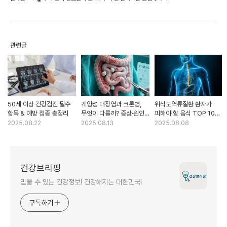
관련글
50세 이상 건강검진 필수
궤양성 대장염과 크론병,
위식도역류질환 환자가
항목 & 예방 접종 총정리
무엇이 다를까? 증상·원인·
피해야 할 음식 TOP 10
치료 비교
(과학적 근거 포함)
2025.08.22
2025.08.13
2025.08.08
건강브리핑
믿을 수 있는 건강정보! 건강해지는 대한민국!
구독하기