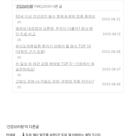
'
건강브리핑
' 카테고리의 다른 글
50세 이상 건강검진 필수 항목 & 예방 접종 총정리
2025.08.22
(0)
궤양성 대장염과 크론병, 무엇이 다를까? 증상·원
인·치료 비교
2025.08.13
(3)
위식도역류질환 환자가 피해야 할 음식 TOP 10
(과학적 근거 포함)
2025.08.08
(4)
🧼 일상 속 세균 감염 예방법 TOP 5 – 가정에서 꼭
실천하세요!
2025.08.07
(4)
고밀도 유방 vs 저밀도 유방, 유방암 위험 차이는?
2025.08.06
(2)
'건강브리핑'의 다른글
현재글
🌡 두피 열이 탈모를 부른다? 두피 열 완화하는 꿀팁 5가지