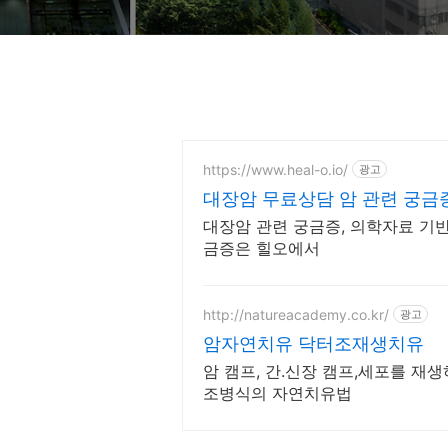
https://www.heal-o.io/
광고
대장암 무료상담 암 관련 궁금
대장암 관련 궁금증, 의학자료 기반 
금증은 힐오에서
http://natureacademy.co.kr/
광고
암자연치유 닥터조재생치유
암 캠프, 간.신장 캠프,세포를 재
조병식의 자연치유법