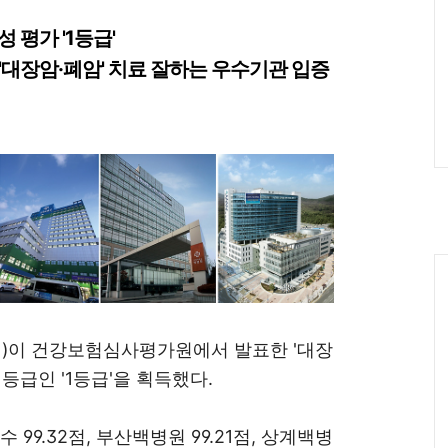
 평가 '1등급'
 '대장암·폐암' 치료 잘하는 우수기관 입증
Ca
)이 건강보험심사평가원에서 발표한 '대장
 등급인 '1등급'을 획득했다.
99.32점, 부산백병원 99.21점, 상계백병