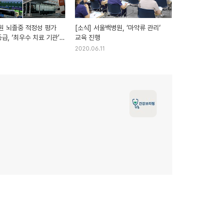
병원 뇌졸중 적정성 평가
[소식] 서울백병원, ‘마약류 관리’
등급, ‘최우수 치료 기관’
교육 진행
5
2020.06.11