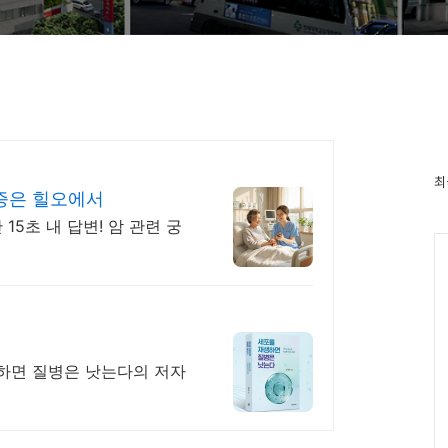
최
증은 힐오에서
15초 내 답변! 암 관련 궁
생하면 질병은 낫는다의 저자