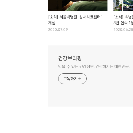
[소식] 서울백병원 ‘상처치료센터’
[소식] 백
개설
3년 연속 1
입증
2020.07.09
2020.06.2
건강브리핑
믿을 수 있는 건강정보! 건강해지는 대한민국!
구독하기