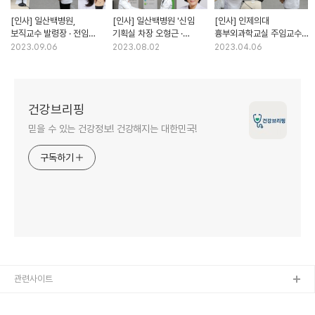
[인사] 일산백병원,
[인사] 일산백병원 '신임
[인사] 인제의대
보직교수 발령장 · 전임
기획실 차장 오형근 ·
흉부외과학교실 주임교수
교수 임용장' 수여 ｜
교육수련부장 노정현 교수'
'일산백병원 유지윤 교수'
2023.09.06
2023.08.02
2023.04.06
2023년 9월 1일자
임명 ｜ 2023년 3월
1일자
건강브리핑
믿을 수 있는 건강정보! 건강해지는 대한민국!
구독하기
관련사이트