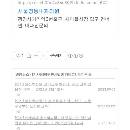
https://xn--vb0bn4e86c80t9xfm5a.com/
광고
서울영동내과의원
광명사거리역3번출구, 새마을시장 입구 건너
편, 내과전문의
1
구독하기
'
병원 뉴스
>
[인사]백병원 인사발령
' 카테고리의 다른 글
[인사] 일산백병원, 보직교수 발령장 · 전임 교수 임
용장' 수여 ｜ 2023년 9월 1일자
2023.09.06
(0)
[인사] 일산백병원 '신임 기획실 차장 오형근 · 교육
수련부장 노정현 교수'
2023.08.02
(0)
[인사] 인제의대 흉부외과학교실 주임교수 '일산백
병원 유지윤 교수' 임명 ｜ 2023년 3월 1일자
2023.04.06
(0)