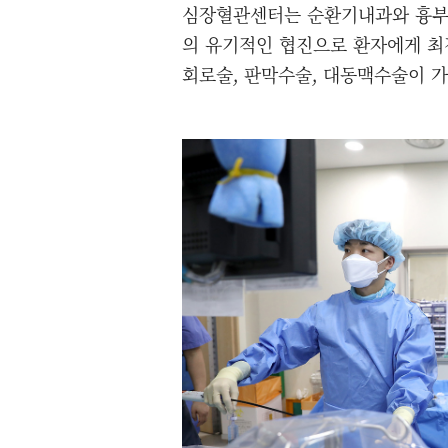
심장혈관센터는 순환기내과와 흉부외
의 유기적인 협진으로 환자에게 최
회로술, 판막수술, 대동맥수술이 