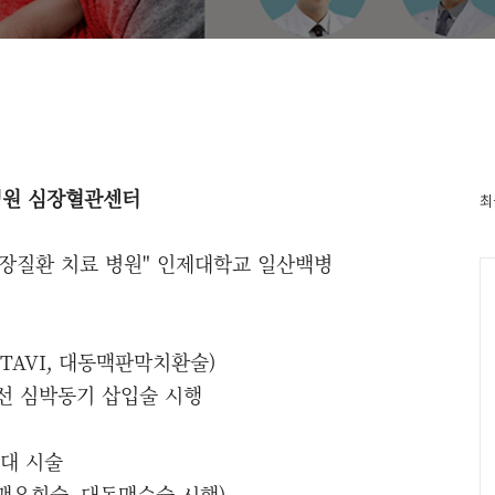
병원 심장혈관센터
최
심장질환 치료 병원"
인제대학교 일산백병
(TAVI, 대동맥판막치환술)
무선 심박동기 삽입술 시행
술
최대 시술
맥우회술, 대동맥수술 시행)