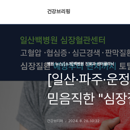
건강브리핑
병원 뉴스/[소개]백병원 진료과·센터클리닉
[일산·파주·운정
믿음직한 "심장
일산백병원 심
건강브리퍼
2024. 8. 26. 10:32