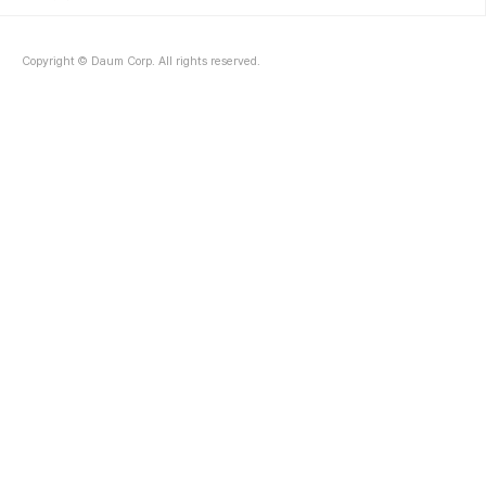
변화하거나 딱딱해지거나 심하면 울퉁불퉁 튀어 오르는 등 세월이 지
나면서 흉터가 심해질 수 있다..
Copyright © Daum Corp. All rights reserved.