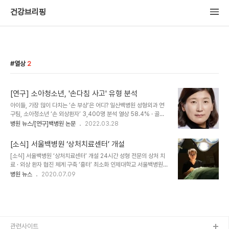
건강브리핑
열상
2
[연구] 소아청소년, '손다침 사고' 유형 분석
아이들, 가장 많이 다치는 ‘손 부상’은 어디? 일산백병원 성형외과 연
구팀, 소아청소년 ‘손 외상환자’ 3,400명 분석 열상 58.4% · 골절
22.8% · 화상 7.9% · 힘줄부상 4.9% · 압궤손상 2.4% · 신경손상
병원 뉴스/[연구]백병원 논문
2022.03.28
2.0% · 절단 1.3% 순 남자 소아청소년, 여자보다 힘줄 6.1배 · 절단
3배 · 신경손상 4.8배 많아 대학병원 연구팀이 3,432명 아이들의
[소식] 서울백병원 ‘상처치료센터’ 개설
손 부상 유형을 조사한 결과 ‘찢어진 상처’가 대부분인 것으로 나타났
[소식] 서울백병원 ‘상처치료센터’ 개설 24시간 성형 전문의 상처 치
다. 인제대학교 일산백병원 성형외과 이수향 교수팀이 15년간
료 · 외상 환자 협진 체계 구축 ‘흉터’ 최소화 인제대학교 서울백병원
(2005~2019년) 일산백병원에서 손 부상으로 치료받은 18세 이하
성형외과에서 최근 응급의료센터 내에 상처(창상)센터를 개설했다. 외
병원 뉴스
2020.07.09
소아청소년 3,432명을 분석한 결과, 찢어진 상처(단순 열상)가
상 수술과 함께 상처를 치료, 흉터를 최소화한다는 목적으로 탄생했다.
58.4%(2004명)로 가장 많았다. 다음으로 골절이 22.8%..
‘상처치료센터’에서는 가벼운 찰과상부터 동물이나 사람에 의한 물린
상처(교상), 피부 및 근육이 찢어진 상처(열상), 각종 화상 등 수많은
원인으로 생긴 상처를 전문적으로 치료한다. 24시간 성형외과 전문의
에게 진료 받을 수 있다. 이진효 상처치료센터 담당교수(성형외과 교
수)는 “외상 초기에 적절한 치료를 받지 못하면 피부가 검붉은 색으로
관련사이트