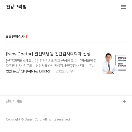
건강브리핑
유전체검사
1
[New Doctor] 일산백병원 진단검사의학과 신성환
교수
[신규교원을 소개합니다] 진단검사의학과 신성환 교수 - ‘임상화학·분
자유전 검사’ 전문의 - 삼성서울병원 임상강사·연구강사 역임 - 유전
자 정보 분석 전문가, 일산백병원 '유전자 상담 클리닉' 개설 목표 신성
병원 뉴스/[인터뷰]New Doctor
2022.10.19
환 교수가 2022년 9월부터 일산백병원 진단검사의학과에 부임했다.
신성환 교수는 서울대학교 전기공학부를 졸업했다. 이후 세계적인 명
문대 '일리노이공대'에서 석사 학위를 받고, 한국으로 돌아와 성균관대
학교 의학전문대학원을 졸업했다. 삼성서울병원에서 전공의 과정을
마치고, 임상강사와 연구강사를 역임했다. 인터뷰에서 신성환 교수는
“앞으로 새로운 검사들도 적극적으로 도입해보고 싶다"며 "추후에 기
관련사이트
회가 된다면 유전자 검사와 상담을 진행하는 '유전자클리닉'을 개설해
보고 싶다"고 포부를 밝혔다. 새롭게 일산..
Copyright © Daum Corp. All rights reserved.