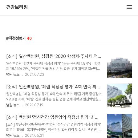
건강브리핑
적정성평가
40
[소식] 일산백병원, 심평원 '2020 항생제·주사제 적정
성 평가' 1등급
일산백병원 '항생제·주사제 적정성 평가' 1등급 주사제 1.84% · 항생
제 18.15% 처방, '적절한 약물 처방 기관 입증' 인제대학교 일산백병
원(원장 이성순)이 건강보험심사평가원(이하 심평원)이 실시한
병원 뉴스
2021.07.23
‘2020년 약제급여 적정성 평가'에서 항생제와 주사제 처방률 모두 최
우수 등급인 1등급을 받았다. 일산백병원은 주사제 처방률이 1.84%
[소식] 일산백병원, '폐렴 적정성 평가' 4회 연속 최우
로, 전체평균인 14.10%보다 크게 낮았다. 항생제 처방률도 ▲급성상
수 1등급 기록
일산백병원, '폐렴 적정성 평가' 4회 연속 최우수 1등급 기록 종합점수
기도감염 18.15%(전체 평균 36.06%) ▲급성하기도감염
99.8점 기록, ‘폐렴’ 진료 잘하는 병원 입증 인제대학교 일산백병원
17.67%(전체평균 57.69%)를 기록, 전체 평균보다 크게 낮아 약물
(원장 이성순)이 7월 15일 건강보험심사평가원(이하 심평원)이 발표
병원 뉴스
2021.07.19
오남용 없는 병원임을 입증했다. 심평원은 2020년 1월부터 12월까
한 '제4차 폐렴 적정성 평가'에서 4회 연속 1등급 기관으로 평가됐다.
지 1년간 51,502개 기관의 외래진료 처방을 평가했다. 이성순 원장
일산백병원은 종합점수 99.8점을 기록해, 전체 평균인 73.6점을 크
은 "적절한 약물 사용..
[소식] 백병원 '정신건강 입원영역 적정성 평가' 최우
게 웃돌았다. 세부 평가인 ▲산소포화도검사 실시율 ▲중증도 판정도
수 1등급
[소식] 부산·상계·일산·해운대백병원 '정신건강 입원영역 적정성 평가'
구 사용률 ▲객담도말·배양검사 처방률 ▲첫 항생제 투여 전 혈액배
최우수 1등급 -복지부·심평원, 정신건강 입원영역 첫 실시 -백병원, 평
양검사 실시율 ▲병원 도착 8시간 이내 항생제 투여율에서도 대부분
균 점수 크게 웃돌아 '정신건강 입원 환자 치료 우수 병원' 입증 부산·
병원 뉴스
2021.05.21
최고 점수를 기록했다. 심평원이 평가한 660기관 중 1등급으로 평가