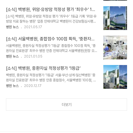
상계·일산·해운대백병원이 5월 21일 심평원이 발표한 ‘제1차 정신건
받는 곳은 43.8%(289기관)로 절반에 미치지 못했다. 2등급은
강 입원영역 적정성 평가’에서 최우수 등급인 1등급을 기록했다. 부산
11.4%(75기관), 3등..
[소식] 백병원, 위암·유방암 적정성 평가 '최우수' 1등
백병원이 종합점수 80점, 상계백병원 89점, 일산백병원 83점, 해운
급 기록
[소식] 백병원, 위암·유방암 적정성 평가 '최우수' 1등급 기록 '위암·유
대백병원 91점을 기록해 평균점수인 61.7점을 크게 웃돌았다. 이번
방암 치료 잘하는 병원' 입증 인제대학교 백병원이 건강보험심사평가
평가에서 1등급 기관이 전체 19.3%에 불과해 정신건강 입원 환자 치
원(이하 심평원)이 진행한 '위암(5차)·유방암(7차) 적정성 평가'에서
병원 뉴스
2021.05.17
료 우수 병원임을 입증했다. 이번 평가는 2019년 8월부터 2020년
최우수 등급인 1등급을 기록했다. 위암 평가에서는 부산백병원이 100
1월까지 건강보험 환자의 정신건강의학과 입원진료비를 청구한 의원
점 만점을 기록했으며, 서울백병원 98.34점, 상계백병원 99.07점,
급 이상 455기관..
[소식] 서울백병원, 종합점수 100점 획득, ‘중환자실
일산백병원 98.23점, 해운대백병원이 99.34점을 받았다. 모든 병
진료환경’ 최우수 병원 인증
서울백병원, 중환자실 적정성평가 '1등급’ 종합점수 100점 획득, ‘중
원이 전체 평균점수(97.55점)보다 높은 점수를 기록해 위암 치료를
환자실 진료환경’ 최우수 병원 인증 인제대학교 서울백병원(원장 오상
잘하는 병원으로 인정받았다. 평가 항목은 ▲전문 인력 구성여부 ▲
훈)이 보건복지부와 건강보험심사평가원이 실시한 ‘제3차 중환자실
병원 뉴스
2021.01.05
절제술 전 진단적 내시경 검사 기록률 ▲내시경 절제술 치료 내용 기
적정성 평가’에서 1등급을 획득했다. 평가결과 서울백병원이 모든 평
록 충실률 ▲불완전 내시경 절제술 후 추가 위절제술 실시율 ▲병리
가 영역에서 최우수 평가를 받아 종합점수 100점을 획득, 중환자실
진단 보고서 기록 충실률..
[소식] 백병원, 중환자실 적정성평가 '1등급’
진료환경과 의료서비스가 가장 좋은 병원으로 평가받았다. 전체 종합
백병원, 중환자실 적정성평가 '1등급’ 서울·부산·상계·일산백병원 ‘중
평균점수는 73.2점, 1등급을 받은 기관은 전체 287개 기관 중
환자실 진료환경’ 최우수 병원 인증 종합점수, 서울백병원 100점, 부
28.2%에 불과하다. 심평원은 구조부문 4개, 과정부문 2개, 결과부
산백병원 98점, 상계백병원 95점, 일산백병원 97.5점 인제대학교
병원 뉴스
2020.12.17
문 1개 등 총 7개 영역을 평가했다. 서울백병원 세부 평가점수를 백분
백병원이 보건복지부와 건강보험심사평가원이 실시한 ‘제3차 중환자
율로 환산한 결과 ▲전담전문의 1인당 중환자실 병상 수(상위
실 적정성 평가’에서 1등급을 획득했다. 평가결과 서울백병원이 종합
27.2%) ▲간호사 1인당 중환자실 병상..
점수 100점, 부산백병원 98점, 상계백병원 95점, 일산백병원 97.5
더보기
점을 받아, 중환자실 진료환경과 의료서비스가 가장 좋은 병원으로 평
가받았다. 전체 종합 평균점수는 73.2점, 1등급을 받은 기관은 전체
287개 기관 중 28.2%에 불과하다. 이번 평가는 2019년 5월부터
7월까지 18세 이상 중환자실 입원환자를 진료한 287기관(상급종합
병원 42기관, 종합병원..